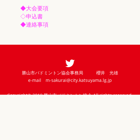
◆
大会要項
◇
申込書
◆
連絡事項
勝山市バドミントン協会事務局 櫻井 光雄
e-mail
m-sakurai@city.katsuyama.lg.jp
Copyright© 2019 勝山市バドミントン協会 All rights reserved.