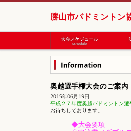
勝山市バドミントン
大会スケジュール
schedule
Information
奥越選手権大会のご案内
2015年06月19日
平成２７年度奥越バドミントン選
お待ちしております。
◆
大会要項