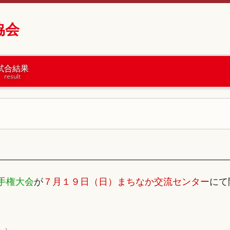
協会
試合結果
result
手権大会
が
７月１９日（日）まちなか交流センター
にて