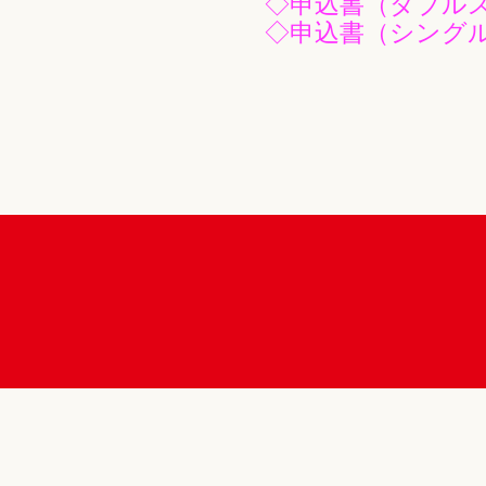
◇
申込書（ダブル
◇
申込書（シング