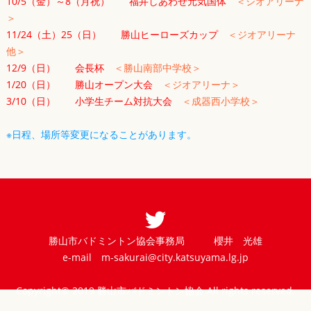
10/5（金）～8（月祝） 福井しあわせ元気国体
＜ジオアリーナ
＞
11/24（土）25（日） 勝山ヒーローズカップ
＜ジオアリーナ
他＞
12/9（日） 会長杯
＜勝山南部中学校＞
1/20（日） 勝山オープン大会
＜ジオアリーナ＞
3/10（日） 小学生チーム対抗大会
＜成器西小学校＞
※日程、場所等変更になることがあります。
勝山市バドミントン協会事務局 櫻井 光雄
e-mail
m-sakurai@city.katsuyama.lg.jp
Copyright© 2019 勝山市バドミントン協会 All rights reserved.